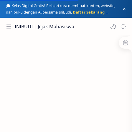
🎓 Kelas Digital Gratis! Pelajari cara membuat konten, website,
dan buku dengan AI bersama IniBudi.
Daftar Sekarang →
INIBUDI | Jejak Mahasiswa