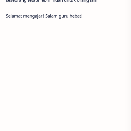
Selamat mengajar! Salam guru hebat!