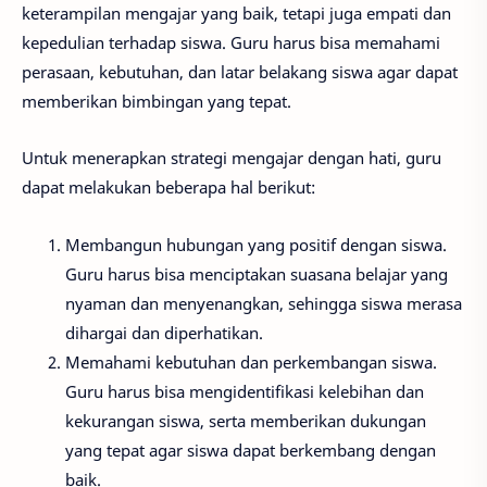
keterampilan mengajar yang baik, tetapi juga empati dan
kepedulian terhadap siswa. Guru harus bisa memahami
perasaan, kebutuhan, dan latar belakang siswa agar dapat
memberikan bimbingan yang tepat.
Untuk menerapkan strategi mengajar dengan hati, guru
dapat melakukan beberapa hal berikut:
Membangun hubungan yang positif dengan siswa.
Guru harus bisa menciptakan suasana belajar yang
nyaman dan menyenangkan, sehingga siswa merasa
dihargai dan diperhatikan.
Memahami kebutuhan dan perkembangan siswa.
Guru harus bisa mengidentifikasi kelebihan dan
kekurangan siswa, serta memberikan dukungan
yang tepat agar siswa dapat berkembang dengan
baik.