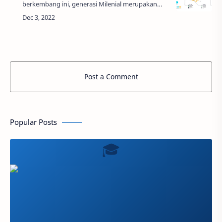
berkembang ini, generasi Milenial merupakan
salah satu generasi yang dituntut untuk memiliki
kemampuan yang lebih baik dalam mengikuti
perkembanga…
Post a Comment
Popular Posts