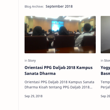
September 2018
Orientasi PPG Daljab 2018 Kampus
Yogy
Sanata Dharma
Basm
Orientasi PPG Daljab 2018 Kampus Sanata
Tempa
Dharma Kisah tentang PPG Daljab 2018
Perja
sepertinya akan banyak menjadi konten
saya 
saya kali ini. Berpisah denga…
saat i