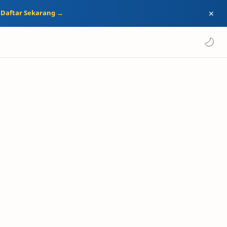
.
Daftar Sekarang →