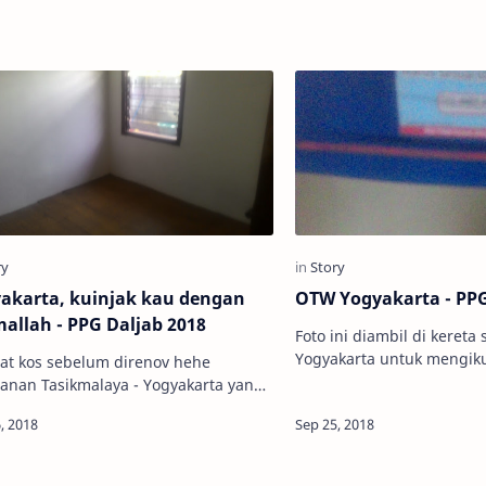
akarta, kuinjak kau dengan
OTW Yogyakarta - PPG
allah - PPG Daljab 2018
Foto ini diambil di kereta saat saya OTW
Yogyakarta untuk mengikuti PPG Daljab
t kos sebelum direnov hehe
2018 Menjadi guru adalah sebuah
lanan Tasikmalaya - Yogyakarta yang
komitmen untuk menjadi 
lewati terasa begitu cepat. Mungkin
ni teori relativitas wak…